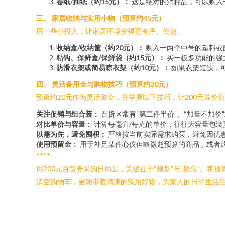
卷纸/抽纸（约15元）：
这是绝对的消耗品，可以购入
三、 家居收纳与实用小物（预算约45元）
用一些小投入，让家居环境变得更有序、便捷。
收纳盒/收纳筐（约20元）：
购入一两个中号的塑料或
粘钩、保鲜盒/保鲜袋（约15元）：
买一板多功能的强
防滑衣架或简易晾衣架（约10元）：
如果衣架短缺，可
四、 灵活备用金与购物技巧（预算约20元）
预留约20元作为灵活资金，并掌握以下技巧，让200元券价
关注促销与组合装：
百货区常有“第二件半价”、“加量不加价
对比单价与容量：
计算每毫升/每克的单价，往往大容量包装
以需为先，避免囤积：
严格按当前实际需求购买，避免因优
使用预留金：
用于补足某件心仪但略微超预算的商品，或者
****
用200元百货券采购日用品，关键在于“规划”与“聚焦”。
清空购物车，更能带着满满的实用好物，为家人的日常生活