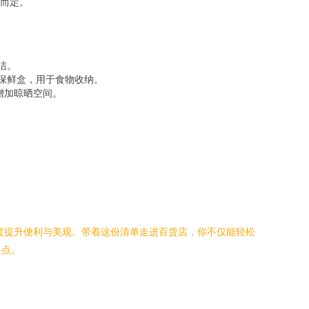
大而定。
洁。
保鲜盒，用于食物收纳。
增加晾晒空间。
。
适度提升便利与美观。带着这份清单走进百货店，你不仅能轻松
起点。