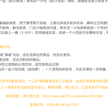
一提（如10卷装）卷纸或一大包（如12包装）抽纸，视哪款优惠力度更
藤编收纳筐，用于整理客厅杂物、儿童玩具或衣柜内衣袜，瞬间让空间整
力粘钩，解决厨房、门后小物悬挂问题；再补充一小包保鲜袋或一个特价
以购入一捆（5-10个）防滑植绒衣架；或者一个小型的可折叠晾衣架，
值最大化：
”或“满减”活动，优先选择这些商品，性价比更高。
更划算，适合消耗快的物品。
惠而过度囤积占用空间，或导致商品过期。
购买一盆小型绿植（如绿萝）、一个漂亮的杯垫等，为生活增添一丝情趣
将预算合理分配给清洁、个人护理和家居优化三大板块，在保证基础需求的
注入一份细水长流的舒适与安心。精明消费，用心生活，正是美好日子的
如若转载，请注明出处：http://www.lg275.com/product/31.html
更新时间：2026-08-06 16:37:57