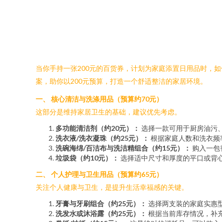
当你手持一张200元的百货券，计划为家庭添置日用品时，
案，助你以200元预算，打造一个舒适整洁的家居环境。
一、 核心清洁与洗涤用品（预算约70元）
这部分是维持家居卫生的基础，建议优先考虑。
多功能清洁剂（约20元）：
选择一款可用于厨房油污
洗衣液/洗衣凝珠（约25元）：
根据家庭人数和洗衣频
洗碗海绵/百洁布与洗洁精组合（约15元）：
购入一包
垃圾袋（约10元）：
选择适中尺寸和厚度的平口或背
二、 个人护理与卫生用品（预算约65元）
关注个人健康与卫生，是提升生活幸福感的关键。
牙膏与牙刷组合（约25元）：
选择两支装的家庭实惠
洗发水或沐浴露（约25元）：
根据当前库存情况，补