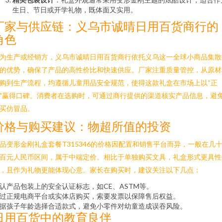
生日、节日或开学礼物，既体面又实用。
厂家与供应链：义乌市诚晴日用百货商行的
角色
为生产或经销方，义乌市诚晴日用百货商行依托义乌这一全球小商品集散
的优势，确保了产品的高性价比和快速供应。厂家注重质量管控，从原材
购到生产流程，均遵循儿童用品安全规范，使得这款礼盒在市场上以“正
”赢得口碑。消费者在选购时，可通过商行提供的渠道核实产品信息，避
买仿冒品。
价格与购买建议：物超所值的投资
品变形金刚礼盒套餐T315346的价格因配置和销售平台而异，一般在几
百元人民币区间，属于中端定价。相比于单独购买文具，礼盒形式更具性
，且作为礼物更能体现心意。家长在购买时，建议关注以下几点：
认产品包装上的安全认证标志，如CE、ASTM等。
过正规电商平台或实体店购买，索要发票以保障售后权益。
据孩子年龄选择合适款式，避免小零件对幼童造成误吞风险。
日用百货中的教育良伴