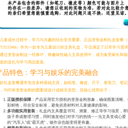
儿童成长过程中，学习与兴趣的结合至关重要。正品变形金刚礼盒套餐（
T315346）作为一款专为儿童设计的文具礼盒，不仅满足了日常学习需
通过变形金刚这一经典IP，将趣味性融入文具使用中，成为备受家长和孩
迎的送礼与学习用品套装。
产品特色：学习与娱乐的完美融合
款礼盒套餐通常包含多种基础文具，如铅笔、橡皮、尺子、卷笔刀、笔记
，均印有变形金刚的图案或设计成相关造型。其核心优势在于：
正版授权保障
：产品采用官方授权的变形金刚形象，确保图案清晰、
彩鲜艳，符合安全标准，避免劣质材料对儿童健康的影响。
多功能实用套装
：礼盒内文具覆盖书写、测量、修正等学习场景，帮
孩子养成整理习惯，同时激发他们对学习的热情——当文具变成心爱
的“汽车人”或“霸天虎”，做作业也能变得更有趣。
精美包装设计
：礼盒外观通常采用变形金刚主题的炫酷设计，适合作